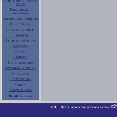
Артисты оригинального
жанра
Танцевальные
коллективы
Артисты шоу-программ
Йоги, факиры
Цирковые артисты
Шаржисты
Экстремальные шоу
Фокусники
Клоуны
Стриптиз
Эротические шоу
Аква-грим и Body-Art
Аниматоры
Травести шоу
Модели
Ростовые куклы
Звезды эстрады
Top 
2000 - 2009 © Содружество московских музыкантов: