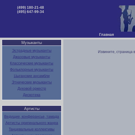
(499) 180-21-48
(495) 647-99-34
Главная
Музыканты
Эстрадные музыканты
Извините, страница 
Джазовые музыканты
Классические музыканты
Фольклорные музыканты
Цыганские ансамбли
Этнические музыканты
Духовой оркестр
Дискотека
Артисты
Ведущие, конферансье, тамада
Артисты оригинального жанра
Танцевальные коллективы