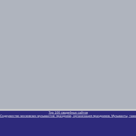
Top 100 свадебных сайтов
 Содружество московских музыкантов: праздники, организация праздников. Музыканты, там