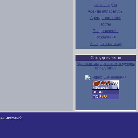
Фото - видео
Аренда аппаратуры
Аренда костюмов
Тосты
Поздравления
Пожелания
Анекдоты на тему
Сотрудничество
Музыкантам, артистам, ведущим
праздников.
ада, артисты ©