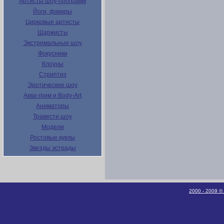
Артисты шоу-программ
Йоги, факиры
Цирковые артисты
Шаржисты
Экстремальные шоу
Фокусники
Клоуны
Стриптиз
Эротические шоу
Аква-грим и Body-Art
Аниматоры
Травести шоу
Модели
Ростовые куклы
Звезды эстрады
2000 - 2009 ©