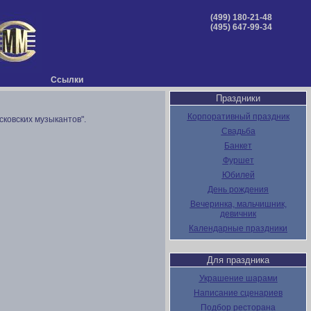
(499) 180-21-48
(495) 647-99-34
Ссылки
Праздники
Корпоративный праздник
ковских музыкантов".
Свадьба
Банкет
Фуршет
Юбилей
День рождения
Вечеринка, мальчишник,
девичник
Календарные праздники
Для праздника
Украшение шарами
Написание сценариев
Подбор ресторана