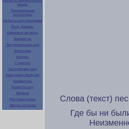
Артисты оригинального
жанра
Танцевальные
коллективы
Артисты шоу-программ
Йоги, факиры
Цирковые артисты
Шаржисты
Экстремальные шоу
Фокусники
Клоуны
Стриптиз
Эротические шоу
Аква-грим и Body-Art
Аниматоры
Травести шоу
Модели
Слова (текст) пе
Ростовые куклы
Звезды эстрады
Где бы ни был
Неизменно