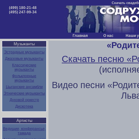
Скачать свадеб
(499) 180-21-48
(495) 247-99-34
Главная
О нас
Наши у
«Родит
Музыканты
Эстрадные музыканты
Скачать песню «Р
Джазовые музыканты
Классические
(исполня
музыканты
Фольклорные
музыканты
Видео песни «Родит
Цыганские ансамбли
Льв
Этнические музыканты
Духовой оркестр
Дискотека
Артисты
Ведущие, конферансье,
тамада