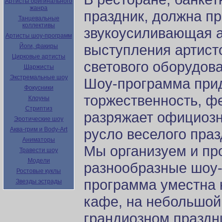
Артисты оригинального
жанра
праздник, должна пр
Танцевальные
коллективы
звукоусиливающая а
Артисты шоу-программ
выступления артист
Йоги, факиры
Цирковые артисты
светового оборудов
Шаржисты
Экстремальные шоу
Шоу-программа при
Фокусники
торжественность, ф
Клоуны
Стриптиз
разряжает официозно
Эротические шоу
Аква-грим и Body-Art
русло веселого праз
Аниматоры
Мы организуем и п
Травести шоу
Модели
разнообразные шоу
Ростовые куклы
программа уместна 
Звезды эстрады
кафе, на небольшой 
грандиозном праздн