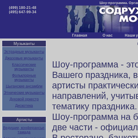
Шоу-программа. Орга
(499) 180-21-48
(495) 647-99-34
Главная
О нас
Наши у
Музыканты
Эстрадные музыканты
Джазовые музыканты
Шоу-программа - эт
Классические
музыканты
Вашего праздника, в
Фольклорные
музыканты
артисты практически
Цыганские ансамбли
Этнические музыканты
направлений, учиты
Духовой оркестр
тематику праздника.
Дискотека
Шоу-программа на ба
Артисты
две части - официа
Ведущие, конферансье,
тамада
В ресторане, банкет